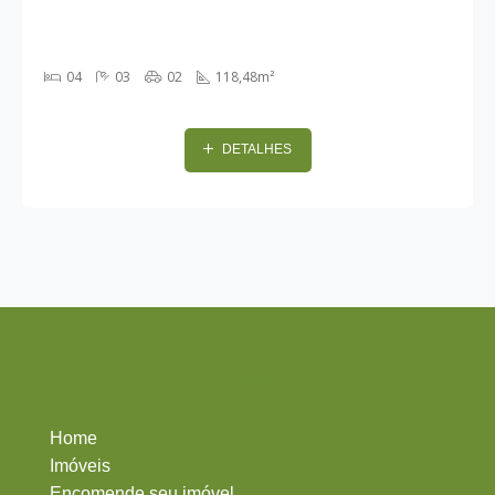
04
03
02
118,48m²
DETALHES
Menu
Home
Imóveis
Encomende seu imóvel