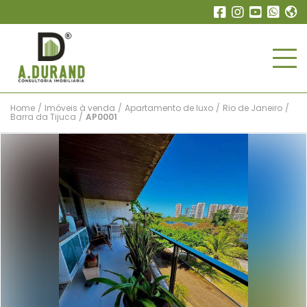
Home
/
Imóveis à venda
/
Apartamento de luxo
/
Rio de Janeiro
/
Barra da Tijuca
/
AP0001